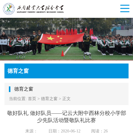
德育之窗
德育之窗
当前位置:
首页
>
德育之窗
>
正文
敬好队礼 做好队员——记云大附中西林分校小学部
少先队活动暨敬队礼比赛
来源：
日期：2020-06-12
阅读：
26