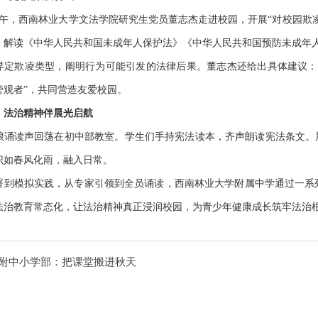
午，西南林业大学文法学院研究生党员董志杰走进校园，开展“对校园欺
，解读《中华人民共和国未成年人保护法》《中华人民共和国预防未成年
界定欺凌类型，阐明行为可能引发的法律后果。董志杰还给出具体建议：
旁观者”，共同营造友爱校园。
：法治精神伴晨光启航
琅诵读声回荡在初中部教室。学生们手持宪法读本，齐声朗读宪法条文。
识如春风化雨，融入日常。
署到模拟实践，从专家引领到全员诵读，西南林业大学附属中学通过一系
法治教育常态化，让法治精神真正浸润校园，为青少年健康成长筑牢法治
附中小学部：把课堂搬进秋天