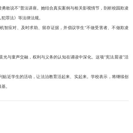
凌勇敢说不”普法讲座。她结合真实案例与相关影视情节，剖析校园欺凌
人犯罪法》等法律法规。
机智应对、及时求助、留存证据，并倡议学生
“不做受害者、不做欺凌
晨光与童声交融，权利与义务的认知在诵读中深化。这项
“宪法晨读”活
列贴近学生的活动，让法治教育活起来、实起来。学校表示，将继续创
根基。