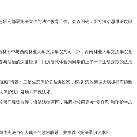
题研究部署宪法宣传与法治教育工作。会议明确，要将法治思维深度融
由西林附中与西南林业大学文法学院共同举办，西南林业大学文法学院党
春与法治的深度碰撞，用沉浸式体验为同学们上了一堂生动深刻的法治
视频”情景；二是生态保护公益诉讼案，模拟“滇池海埂大坝抓捕海鸥致
人保护法》及地方环保法规。
校领导现场点评，澄清法律盲区，强调对校园霸凌“零容忍”和守护生态
，阐述宪法与个人成长的紧密联系，并推荐《宪法通识读本》。