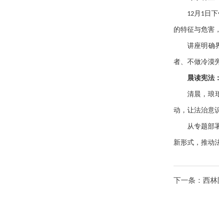
月
日下
12
1
的特征与危害
讲座明确
者、不做冷漠
晨读宪法
清晨，琅
动，让法治意
从专题部
新形式，推动
下一条：
西林