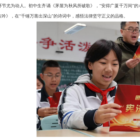
环节尤为动人。初中生齐诵《茅屋为秋风所破歌》，
“安得广厦千万间”
灰吟》，在“千锤万凿出深山”的诗词中，感悟法律坚守正义的品格。