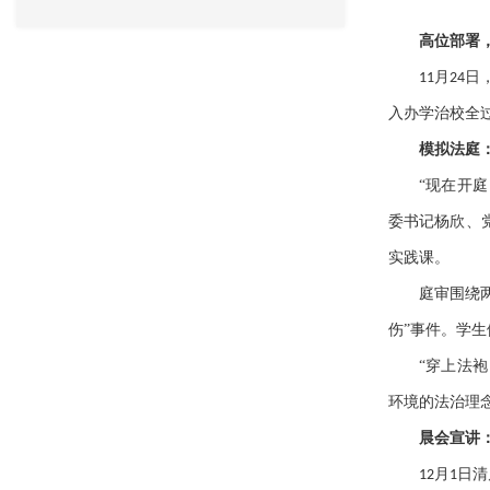
高位部署
月
日
11
24
入办学治校全
模拟法庭
“现在开庭
委书记杨欣、
实践课。
庭审围绕
伤”事件。学
“穿上法
环境的法治理
晨会宣讲
月
日清
12
1