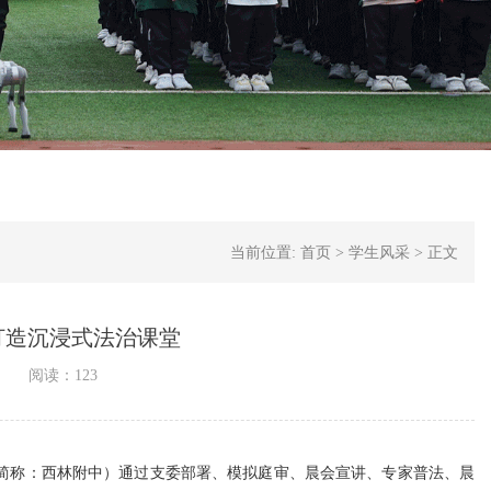
当前位置:
首页
>
学生风采
>
正文
打造沉浸式法治课堂
阅读：
123
简称：西林附中）通过支委部署、模拟庭审、晨会宣讲、专家普法、晨