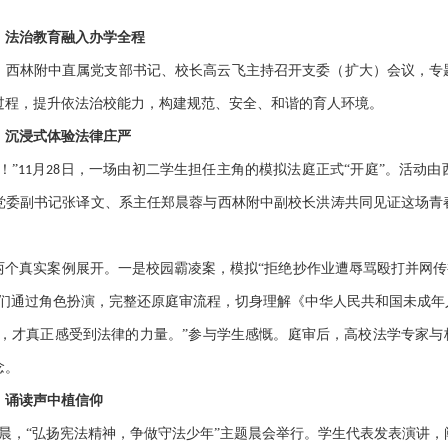
，法治教育融入办学全程
，西林附中直属党支部书记、校长高云飞主持召开支委（扩大）会议，专
过程，提升依法治校能力，构建规范、安全、和谐的育人环境。
：沉浸式体验法律庄严
！”
月
日，一场由初二学生担任主角的模拟法庭正式“开庭”。活动
11
28
党委副书记张译文、系主任郑晨蓉与西林附中副校长洪涛共同见证这场青
两个真实案例展开。一是校园霸凌案，模拟
“拒绝抄作业遭辱骂殴打并网传
生们通过角色扮演，完整还原庭审流程，切身理解《中华人民共和国未成年
袍，才真正感受到法律的力量。”参与学生感慨。庭审后，高校法学专家与
念。
：诵读声中植信仰
晨，“弘扬宪法精神，争做守法少年”主题晨会举行。学生代表发表演讲